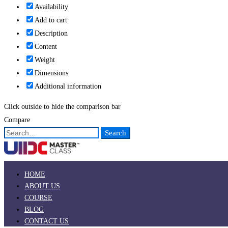
Availability
Add to cart
Description
Content
Weight
Dimensions
Additional information
Click outside to hide the comparison bar
Compare
Search
Search
for:
HOME
ABOUT US
COURSE
BLOG
CONTACT US